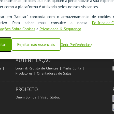
nsentimento, cookies que nos ajudam a personalizar a sua experiên
er como a plataforma é utilizada pelos nossos visitantes.
icar em "Aceitar" concorda com o armazenamento de cookies 
ositivo. Para saber mais consulte a nossa
Política de 
ações Sobre Cookies
e
Privacidade & Segurança
.
itar
Rejeitar não essenciais
Gerir Preferências
AUTENTICAÇÃO
s
Login & Registo de Clientes
Minha Conta
Produtores
Orientadores de Salas
PROJECTO
Quem Somos
Visão Global