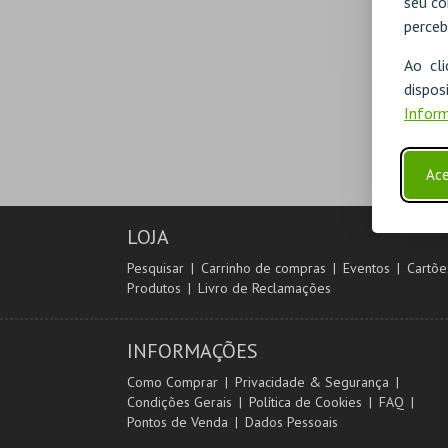
seu co
perceb
Ao cl
disp
Inform
Ace
LOJA
Pesquisar
Carrinho de compras
Eventos
Cartõe
Produtos
Livro de Reclamações
INFORMAÇÕES
Como Comprar
Privacidade & Segurança
Condições Gerais
Política de Cookies
FAQ
Pontos de Venda
Dados Pessoais