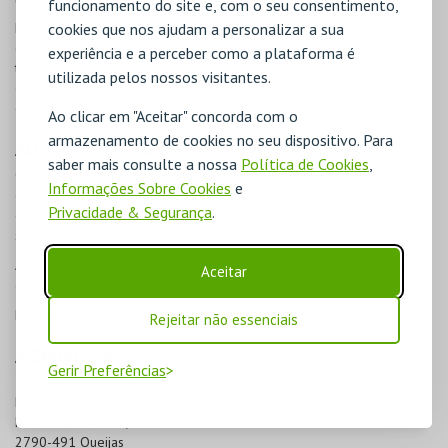
funcionamento do site e, com o seu consentimento,
No Portal da
cookies que nos ajudam a personalizar a sua
BOL
na Internet é disponibilizada uma área própria para
cada Instituição, da sua responsabilidade, que permite apresentar
experiência e a perceber como a plataforma é
toda a história, informações e pessoas que contribuem para a
utilizada pelos nossos visitantes.
grandeza da entidade e promover os espetáculos e eventos que
dispõe.
Ao clicar em "Aceitar" concorda com o
armazenamento de cookies no seu dispositivo. Para
AOS PRESTADORES DE SERVIÇOS
saber mais consulte a nossa
Política de Cookies
,
O aumento do âmbito dos serviços prestados por qualquer
Informações Sobre Cookies
e
estabelecimento é reconhecido como uma mais-valia para os seus
Privacidade & Segurança
.
clientes que encontram no mesmo espaço a oportunidade de
satisfazer várias necessidades.
A
BOL
dispõe de serviços que podem ajudá-lo a diversificar a gama
Aceitar
de produtos fornecidos.
Para mais informações, contacte-nos em
info@bol.pt
.
Rejeitar não essenciais
A EMPRESA
Gerir Preferências
Etnaga
, Consultores Sistemas de Informação, Lda.
Nº Contribuinte: 502669730
Rua Cesário Verde, 35-E
2790-491 Queijas