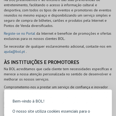
entretenimento, facilitando o acesso à informação cultural e
desportiva, com todos os tipos de eventos e promotores de eventos
reunidos no mesmo espaço e disponibilizando um serviço simples e
seguro de compra de bilhetes, cartões e produtos pela Internet e
Pontos de Venda diversificados.
Registe-se no Portal
da Internet e beneficie de promoções e ofertas
exclusivas para os nossos clientes
BOL
.
Se necessitar de qualquer esclarecimento adicional, contacte-nos em
ajuda@bol.pt
.
ÀS INSTITUIÇÕES E PROMOTORES
Na
BOL
acreditamos que cada cliente tem necessidades específicas e
merece a nossa atenção personalizada no sentido de desenvolver e
melhorar os nossos serviços.
Comprometemo-nos a prestar um serviço de confiança e inovador
na sua gestão de eventos e produtos, trabalhando em parceria e em
constante contacto para o sucesso dos seus resultados e para que
Bem-vindo à BOL!
possa oferecer aos seus clientes o melhor serviço de bilhética,
venda de produtos e de informação.
O nosso site utiliza cookies essenciais para o
Para mais informações, contacte-nos em
info@bol.pt
.