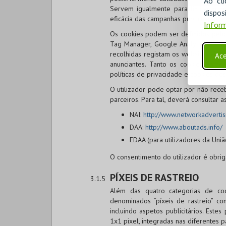
Ao cl
Servem igualmente para limitar o n
disp
eficácia das campanhas publicitárias.
Inform
Os cookies podem ser definidos pelo 
Tag Manager, Google Analytics e Cook
recolhidas registam os websites visi
Ace
anunciantes. Tanto os cookies como
políticas de privacidade e cookies des
O utilizador pode optar por não rece
parceiros. Para tal, deverá consultar 
NAI:
http://www.networkadvertis
DAA:
http://www.aboutads.info/
EDAA (para utilizadores da Uniã
O consentimento do utilizador é obrig
PÍXEIS DE RASTREIO
Além das quatro categorias de coo
denominados “píxeis de rastreio” co
incluindo aspetos publicitários. Est
1x1 pixel, integradas nas diferentes 