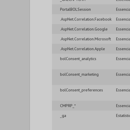
PortalBOLSession
Essencia
.AspNet.Correlation.Facebook
Essencia
.AspNet.Correlation.Google
Essencia
.AspNet.Correlation.Microsoft
Essencia
.AspNet.Correlation.Apple
Essencia
bolConsent_analytics
Essencia
bolConsent_marketing
Essencia
bolConsent_preferences
Essencia
CMPRP_*
Essencia
_ga
Estatísti