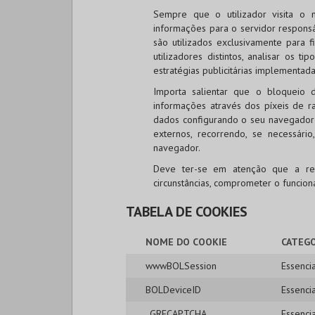
Sempre que o utilizador visita o 
informações para o servidor responsá
são utilizados exclusivamente para f
utilizadores distintos, analisar os t
estratégias publicitárias implementada
Importa salientar que o bloqueio 
informações através dos píxeis de ras
dados configurando o seu navegador 
externos, recorrendo, se necessári
navegador.
Deve ter-se em atenção que a re
circunstâncias, comprometer o funcio
TABELA DE COOKIES
NOME DO COOKIE
CATEGO
wwwBOLSession
Essencia
BOLDeviceID
Essencia
_GRECAPTCHA
Essencia