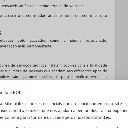
ispensáveis ao funcionamento técnico do website.
 o acesso a determinadas áreas e comprometer o correto
S
etuadas pelo utilizador, como o idioma selecionado,
avegação mais personalizada.
ores de serviços técnicos instalam cookies com a finalidade
liar o número de pessoas que acedem aos diferentes tipos de
ookies são igualmente utilizados para identificar eventuais
o para a melhoria contínua da experiência de utilização do
indo à BOL!
lhidos através destes cookies são agregados e anónimos, não
os visitantes.
o site utiliza cookies essenciais para o funcionamento do site e
nsentimento, cookies que nos ajudam a personalizar a sua experiên
 PUBLICIDADE
er como a plataforma é utilizada pelos nossos visitantes.
s sobre os hábitos de navegação do utilizador, que são
ntar anúncios mais relevantes, ajustados aos seus interesses.