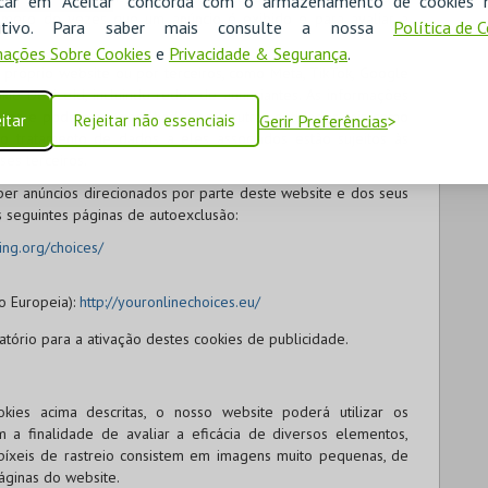
icar em "Aceitar" concorda com o armazenamento de cookies 
úmero de vezes que um anúncio é exibido e para avaliar a
ositivo. Para saber mais consulte a nossa
Política de 
ações Sobre Cookies
e
Privacidade & Segurança
.
próprio website ou por terceiros, como Meta, TikTok, Google
ie DeviceId, incluindo redes de anunciantes. As informações
tados e podem ser partilhadas com outras entidades, tais como
itar
Rejeitar não essenciais
Gerir Preferências
 o tratamento de dados a eles associados estão sujeitos às
ses terceiros.
ber anúncios direcionados por parte deste website e dos seus
as seguintes páginas de autoexclusão:
ing.org/choices/
o Europeia):
http://youronlinechoices.eu/
atório para a ativação destes cookies de publicidade.
kies acima descritas, o nosso website poderá utilizar os
m a finalidade de avaliar a eficácia de diversos elementos,
es píxeis de rastreio consistem em imagens muito pequenas, de
páginas do website.