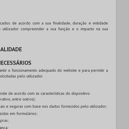
ificados de acordo com a sua finalidade, duração e entidade
o utilizador compreender a sua função e o impacto na sua
NALIDADE
NECESSÁRIOS
rantir o funcionamento adequado do website e para permitir a
licitadas pelo utilizador.
ite de acordo com as características do dispositivo
ativo, entre outros);
oais e seguras com base nos dados fornecidos pelo utilizador;
zidas em formulários;
mpras;
ança;