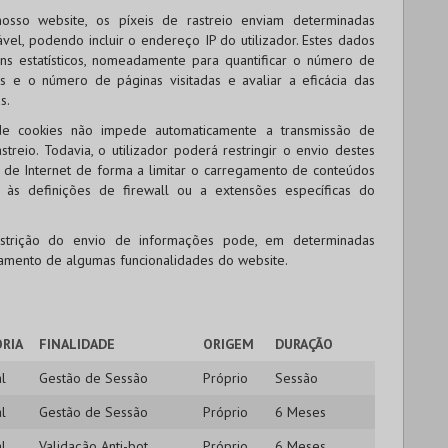
nosso website, os píxeis de rastreio enviam determinadas
vel, podendo incluir o endereço IP do utilizador. Estes dados
ins estatísticos, nomeadamente para quantificar o número de
ipos e o número de páginas visitadas e avaliar a eficácia das
s.
de cookies não impede automaticamente a transmissão de
treio. Todavia, o utilizador poderá restringir o envio destes
de Internet de forma a limitar o carregamento de conteúdos
o, às definições de firewall ou a extensões específicas do
strição do envio de informações pode, em determinadas
namento de algumas funcionalidades do website.
RIA
FINALIDADE
ORIGEM
DURAÇÃO
l
Gestão de Sessão
Próprio
Sessão
l
Gestão de Sessão
Próprio
6 Meses
l
Validação Anti-bot
Próprio
6 Meses