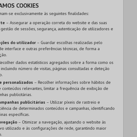
ZAMOS COOKIES
inam-se exclusivamente às seguintes finalidades:
ite
– Assegurar a operação correta do website e das suas
a gestão de sessões, segurança, autenticação de utilizadores e
ções do utilizador
– Guardar escolhas realizadas pelo
de interface e outras preferências técnicas, de forma a
ção.
ecolher dados estatísticos agregados sobre a forma como os
 incluindo número de visitas, páginas consultadas e deteção
o.
e personalizados
– Recolher informações sobre hábitos de
conteúdos relevantes, limitar a frequência de exibição de
has publicitárias.
campanhas publicitárias
– Utilizar píxeis de rastreio e
iciência de determinados conteúdos e campanhas, identificando
nas específicas.
navegação
– Otimizar a navegação, ajustando o website às
tivo utilizado e às configurações de rede, garantindo maior
o.