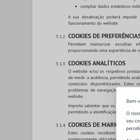
compilar dados estatísticos ind
A sua desativação poderá impedir
funcionamento do website.
COOKIES DE PREFERÊNCIA
Permitem memorizar escolhas ef
proporcionando uma experiência de n
COOKIES ANALÍTICOS
O website e/ou os respetivos prestad
de medir a audiência, permitindo ava
conteúdos disponibilizados. Estes c
problemas de navegação, contribuind
website.
Bem-v
Importa salientar que os dados reco
permitindo a identificação individual d
O noss
seu co
COOKIES DE MARKETING E
perceb
Estes cookies recolhem informaçõe
posteriormente utilizadas para aprese