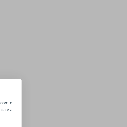
, com o
cia e a